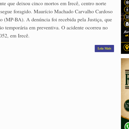
e que deixou cinco mortos em Irecê, centro norte
da segue foragido. Maurício Machado Carvalho Cardoso
do (MP-BA). A denúncia foi recebida pela Justiça, que
são temporária em preventiva. O acidente ocorreu no
052, em Irecê.
Leia Mais