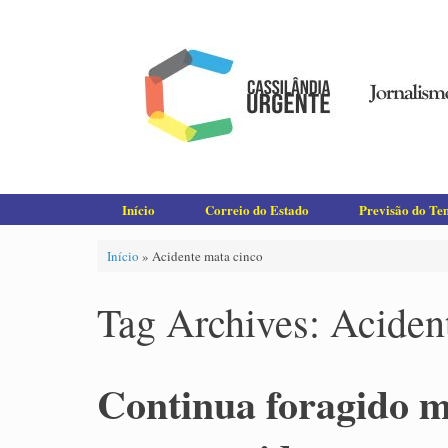
Skip
to
content
Início
Correio do Estado
Previsão do T
Início
»
Acidente mata cinco
Tag Archives:
Aciden
Continua foragido m