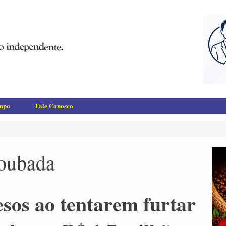
empo
Fale Conosco
roubada
esos ao tentarem furtar