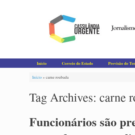
Skip
to
content
Início
Correio do Estado
Previsão do T
Início
»
carne roubada
Tag Archives:
carne 
Funcionários são pr