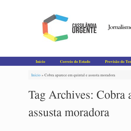
Skip
to
content
Início
Correio do Estado
Previsão do T
Início
»
Cobra aparece em quintal e assusta moradora
Tag Archives:
Cobra 
assusta moradora