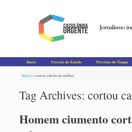
Skip
to
content
Início
Correio do Estado
Previsão do Tempo
Início
»
cortou cabelo da mulher
Tag Archives:
cortou c
Homem ciumento corta