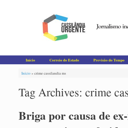
Skip
to
content
Início
Correio do Estado
Previsão do Tempo
Início
»
crime cassilandia ms
Tag Archives:
crime ca
Briga por causa de ex