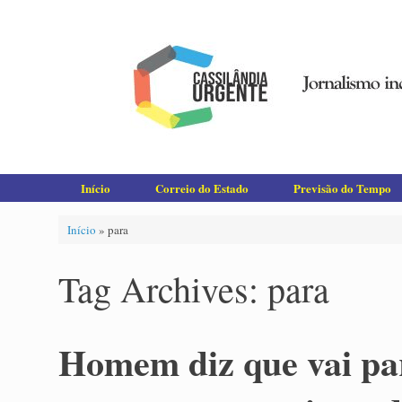
Skip
to
content
Início
Correio do Estado
Previsão do Tempo
Início
»
para
Tag Archives:
para
Homem diz que vai par