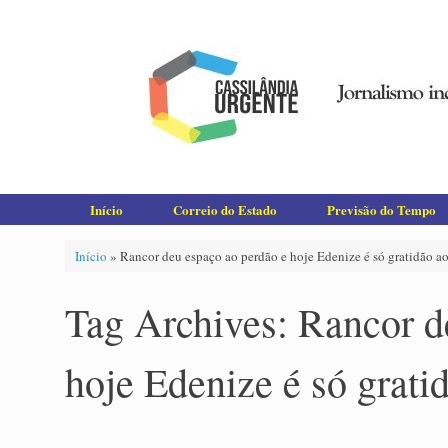
Skip
to
content
Início
Correio do Estado
Previsão do Tempo
Início
»
Rancor deu espaço ao perdão e hoje Edenize é só gratidão a
Tag Archives:
Rancor d
hoje Edenize é só grati