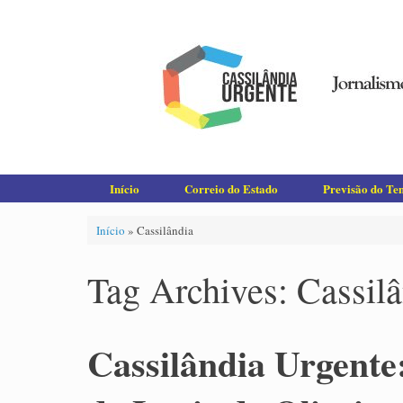
Skip
to
content
Início
Correio do Estado
Previsão do T
Início
»
Cassilândia
Tag Archives:
Cassil
Cassilândia Urgente: