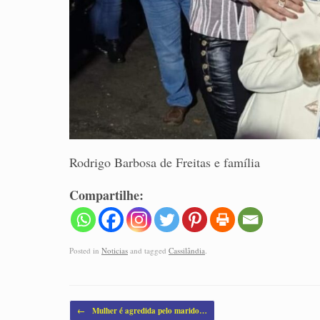
Rodrigo Barbosa de Freitas e família
Compartilhe:
Posted in
Noticias
and tagged
Cassilândia
.
Post navigation
←
Mulher é agredida pelo marido…