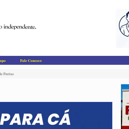
empo
Fale Conosco
e Freitas