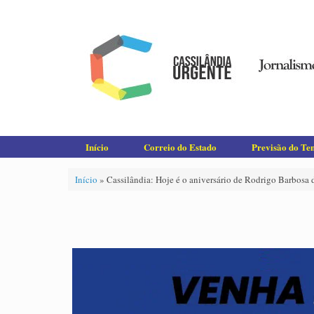
Skip
to
content
Início
Correio do Estado
Previsão do T
Início
»
Cassilândia: Hoje é o aniversário de Rodrigo Barbosa d