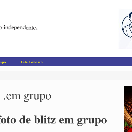
empo
Fale Conosco
z .em grupo
oto de blitz em grupo