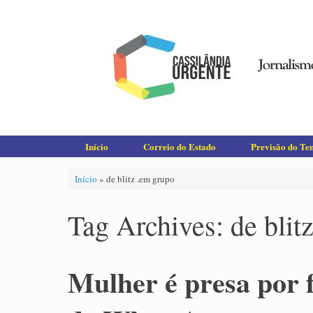
Skip
to
content
Início
Correio do Estado
Previsão do T
Início
»
de blitz .em grupo
Tag Archives:
de blit
Mulher é presa por f