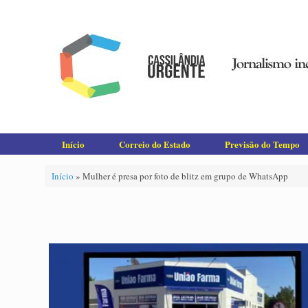
Skip
to
content
Início
Correio do Estado
Previsão do Tempo
Início
»
Mulher é presa por foto de blitz em grupo de WhatsApp