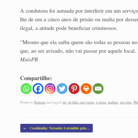
A condutora foi autuada por interferir em um serviço
lhe de um a cinco anos de prisão ou multa por dess
ilegal, a atitude pode beneficiar criminosos.
“Mesmo que ela saiba quem são todas as pessoas no 
que, ao ser avisado, não vai passar por aquele local. 
MaisPB
Compartilhe:
Posted in
Noticias
and tagged
de
,
de blitz .em grupo
,
é presa
,
mulher
,
por foto
,
Wh
Post navigation
←
Cassilândia: Vereador é atendido pela…