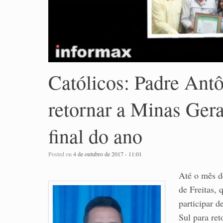
Católicos: Padre Antô
retornar a Minas Gerai
final do ano
Posted on
4 de outubro de 2017 - 11:01
Até o mês d
de Freitas, 
participar 
Sul para ret