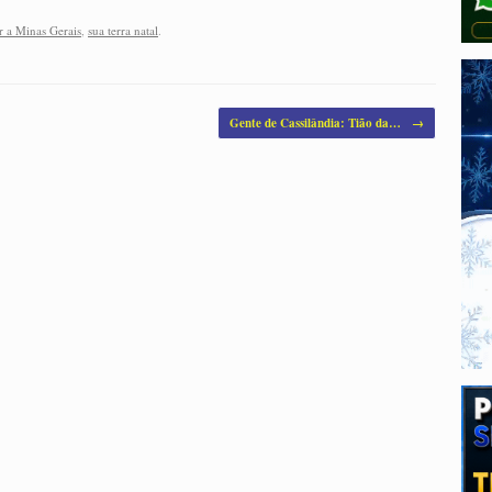
r a Minas Gerais
,
sua terra natal
.
Gente de Cassilândia: Tião da…
→