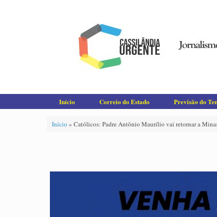
Skip
to
content
Início
Correio do Estado
Previsão do T
Início
»
Católicos: Padre Antônio Maurílio vai retornar a Minas G