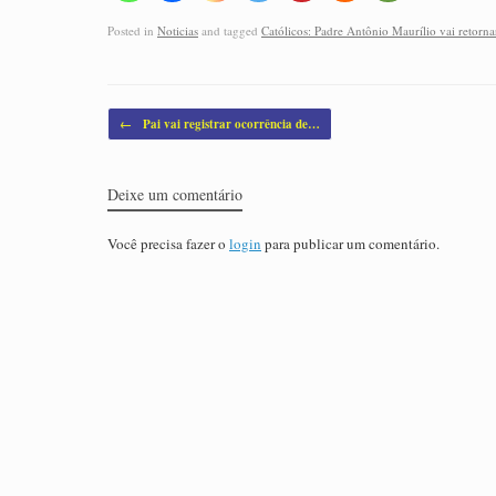
Posted in
Noticias
and tagged
Católicos: Padre Antônio Maurílio vai retorna
Post navigation
←
Pai vai registrar ocorrência de…
Deixe um comentário
Você precisa fazer o
login
para publicar um comentário.