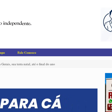
empo
Fale Conosco
erais, sua terra natal, até o final do ano