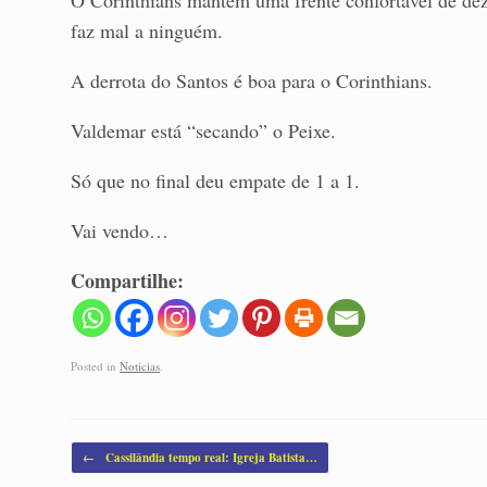
faz mal a ninguém.
A derrota do Santos é boa para o Corinthians.
Valdemar está “secando” o Peixe.
Só que no final deu empate de 1 a 1.
Vai vendo…
Compartilhe:
Posted in
Noticias
.
Post navigation
←
Cassilândia tempo real: Igreja Batista…