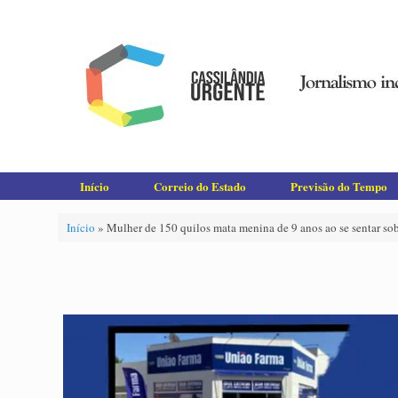
Skip
to
content
Início
Correio do Estado
Previsão do Tempo
Início
»
Mulher de 150 quilos mata menina de 9 anos ao se sentar sob