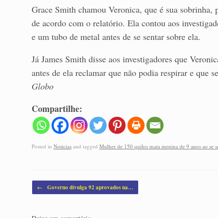
Grace Smith chamou Veronica, que é sua sobrinha, par
de acordo com o relatório. Ela contou aos investig
e um tubo de metal antes de se sentar sobre ela.
Já James Smith disse aos investigadores que Veroni
antes de ela reclamar que não podia respirar e que 
Globo
Compartilhe:
Posted in
Noticias
and tagged
Mulher de 150 quilos mata menina de 9 anos ao se se
Post navigation
←
Governo divulga 92 aprovados na…