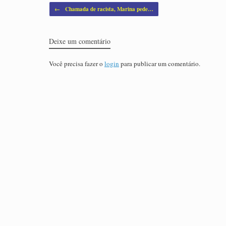
Post navigation
←
Chamada de racista, Marina pede…
Deixe um comentário
Você precisa fazer o
login
para publicar um comentário.