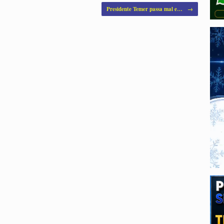
Presidente Temer passa mal e…
→