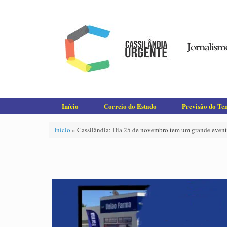
Skip
to
content
Início
Correio do Estado
Previsão do T
Início
»
Cassilândia: Dia 25 de novembro tem um grande event