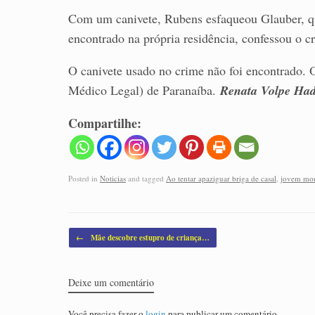
Com um canivete, Rubens esfaqueou Glauber, qu
encontrado na própria residência, confessou o cr
O canivete usado no crime não foi encontrado. 
Médico Legal) de Paranaíba.
Renata Volpe Ha
Compartilhe:
Posted in
Noticias
and tagged
Ao tentar apaziguar briga de casal
,
jovem mor
Post navigation
←
Mãe descobre estupro de criança…
Deixe um comentário
Você precisa fazer o
login
para publicar um comentário.