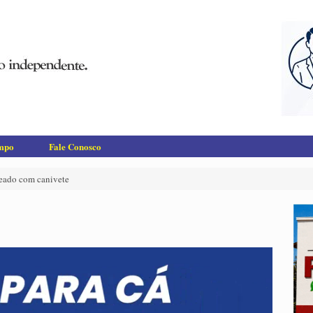
empo
Fale Conosco
ueado com canivete