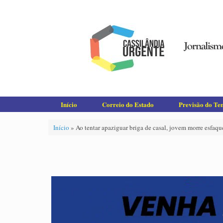
Skip
to
content
Início
Correio do Estado
Previsão do T
Início
»
Ao tentar apaziguar briga de casal, jovem morre esfaq