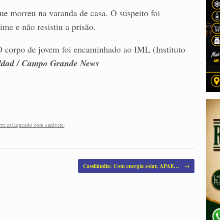
e morreu na varanda de casa. O suspeito foi
ime e não resistiu a prisão.
O corpo de jovem foi encaminhado ao IML (Instituto
ddad / Campo Grande News
re esfaqueado com canivete
.
Cassilândia: Com energia solar, APAE…
→