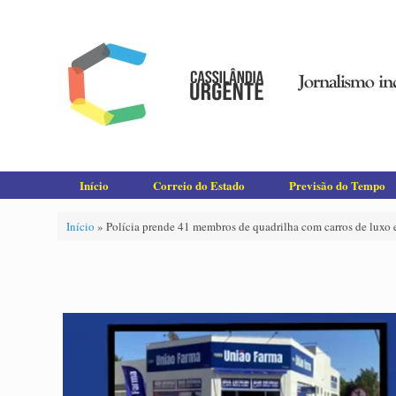
Skip
to
content
Início
Correio do Estado
Previsão do Tempo
Início
»
Polícia prende 41 membros de quadrilha com carros de luxo 