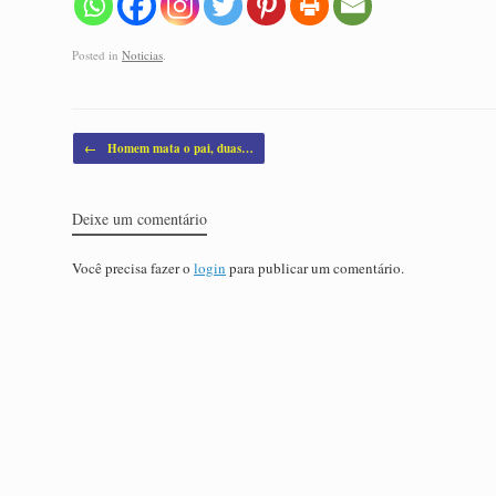
Posted in
Noticias
.
Post navigation
←
Homem mata o pai, duas…
Deixe um comentário
Você precisa fazer o
login
para publicar um comentário.