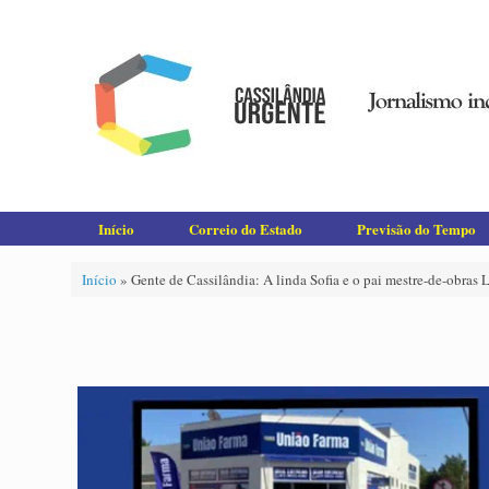
Skip
to
content
Início
Correio do Estado
Previsão do Tempo
Início
»
Gente de Cassilândia: A linda Sofia e o pai mestre-de-obras