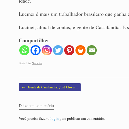
idade.
Lucinei é mais um trabalhador brasileiro que ganha a
Lucinei, afinal de contas, é gente de Cassilândia. E 
Compartilhe:
Posted in
Noticias
.
Post navigation
←
Gente de Cassilândia: José Clóvis…
Deixe um comentário
Você precisa fazer o
login
para publicar um comentário.