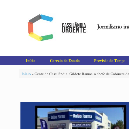
Skip
to
content
Início
Correio do Estado
Previsão do Tempo
Início
»
Gente de Cassilândia: Gildete Ramos, a chefe de Gabinete da