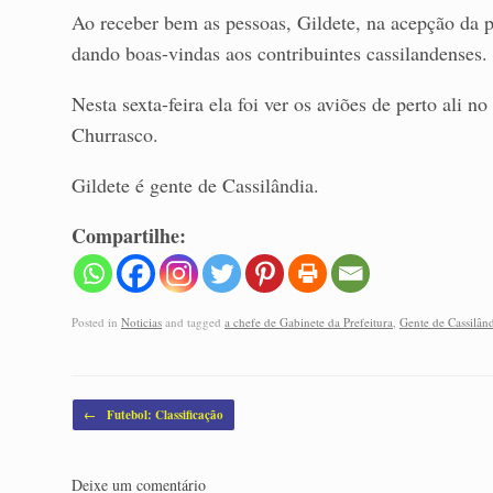
Ao receber bem as pessoas, Gildete, na acepção da pa
dando boas-vindas aos contribuintes cassilandenses.
Nesta sexta-feira ela foi ver os aviões de perto ali 
Churrasco.
Gildete é gente de Cassilândia.
Compartilhe:
Posted in
Noticias
and tagged
a chefe de Gabinete da Prefeitura
,
Gente de Cassilân
Post navigation
←
Futebol: Classificação
Deixe um comentário