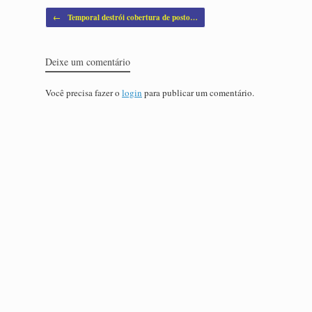
Post navigation
←
Temporal destrói cobertura de posto…
Deixe um comentário
Você precisa fazer o
login
para publicar um comentário.