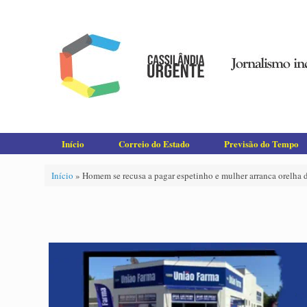
Skip
to
content
Início
Correio do Estado
Previsão do Tempo
Início
»
Homem se recusa a pagar espetinho e mulher arranca orelha d