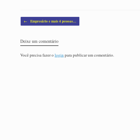
Post navigation
←
Empresário e mais 4 pessoas…
Deixe um comentário
Você precisa fazer o
login
para publicar um comentário.