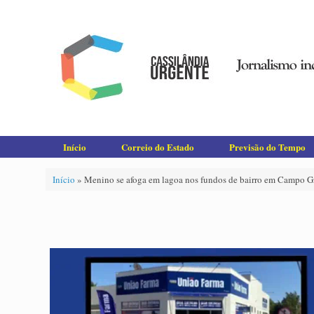
Skip
to
content
Início
Correio do Estado
Previsão do Tempo
Início
»
Menino se afoga em lagoa nos fundos de bairro em Campo G