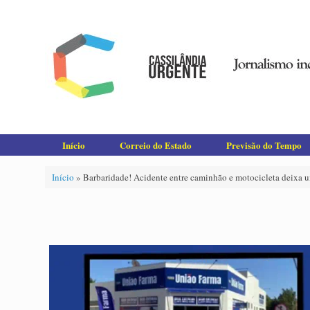
Skip
to
content
Início
Correio do Estado
Previsão do Tempo
Início
»
Barbaridade! Acidente entre caminhão e motocicleta deixa 