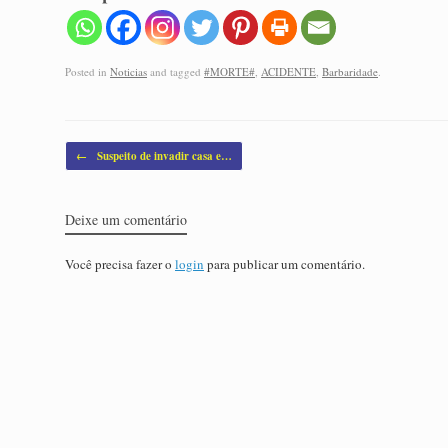
Posted in
Noticias
and tagged
#MORTE#
,
ACIDENTE
,
Barbaridade
.
Post navigation
←
Suspeito de invadir casa e…
Deixe um comentário
Você precisa fazer o
login
para publicar um comentário.