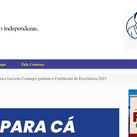
empo
Fale Conosco
era e Luciene Camargo ganham o Certificado de Excelência 2023