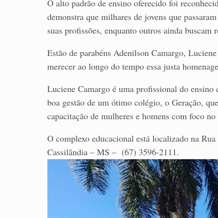
O alto padrão de ensino oferecido foi reconheci
demonstra que milhares de jovens que passaram 
suas profissões, enquanto outros ainda buscam re
Estão de parabéns Adenilson Camargo, Luciene 
merecer ao longo do tempo essa justa homenag
Luciene Camargo é uma profissional do ensino c
boa gestão de um ótimo colégio, o Geração, qu
capacitação de mulheres e homens com foco no f
O complexo educacional está localizado na Rua
Cassilândia – MS –
(67) 3596-2111.