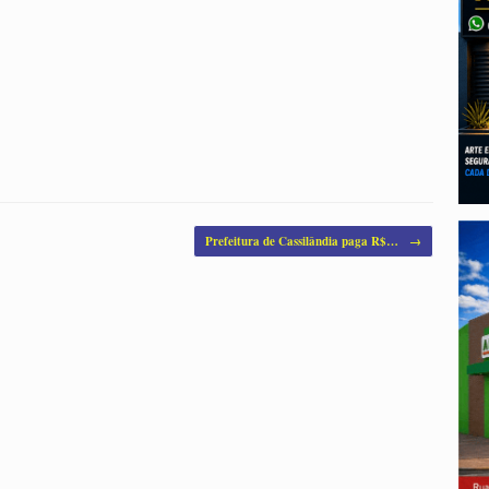
Prefeitura de Cassilândia paga R$…
→