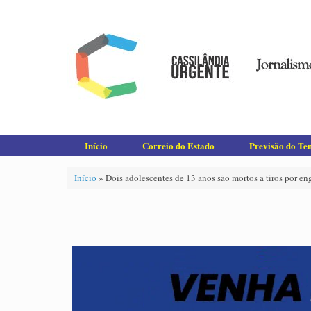
Skip
to
content
Início
Correio do Estado
Previsão do T
Início
»
Dois adolescentes de 13 anos são mortos a tiros por e