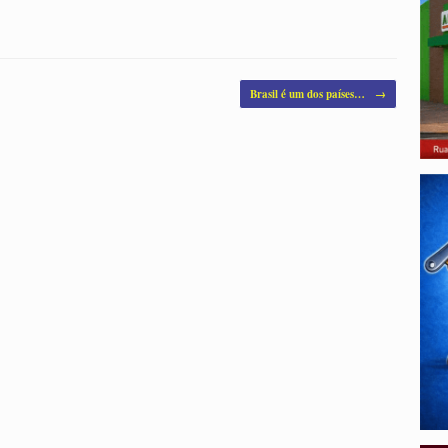
Brasil é um dos países…
→