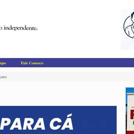
empo
Fale Conosco
ngano