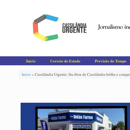
Skip
to
content
Início
Correio do Estado
Previsão do Tempo
Início
»
Cassilândia Urgente: Jiu-Jitsu de Cassilândia brilha e con