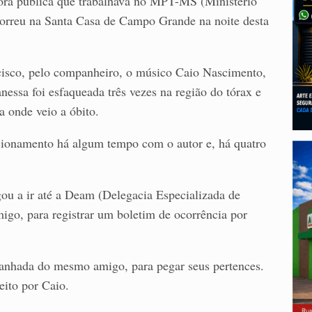
idora pública que trabalhava no MPT-MS (Ministério
orreu na Santa Casa de Campo Grande na noite desta
ncisco, pelo companheiro, o músico Caio Nascimento,
nessa foi esfaqueada três vezes na região do tórax e
a onde veio a óbito.
acionamento há algum tempo com o autor e, há quatro
ou a ir até a Deam (Delegacia Especializada de
o, para registrar um boletim de ocorrência por
mpanhada do mesmo amigo, para pegar seus pertences.
eito por Caio.