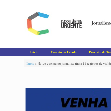
Skip
to
content
Início
Correio do Estado
Previsão do T
Início
»
Noivo que matou jornalista tinha 11 registros de violên