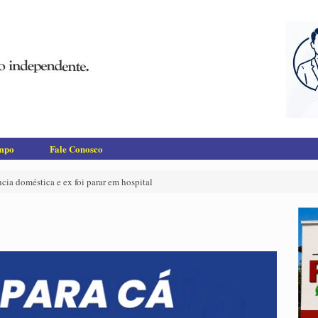
empo
Fale Conosco
cia doméstica e ex foi parar em hospital