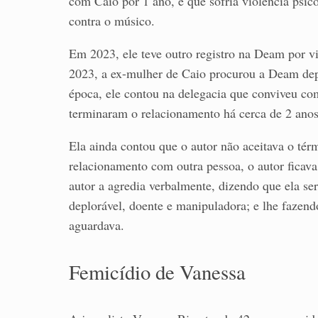
com Caio por 1 ano, e que sofria violência psic
contra o músico.
Em 2023, ele teve outro registro na Deam por vi
2023, a ex-mulher de Caio procurou a Deam dep
época, ele contou na delegacia que conviveu c
terminaram o relacionamento há cerca de 2 anos
Ela ainda contou que o autor não aceitava o té
relacionamento com outra pessoa, o autor ficav
autor a agredia verbalmente, dizendo que ela s
deplorável, doente e manipuladora; e lhe fazen
aguardava.
Femicídio de Vanessa