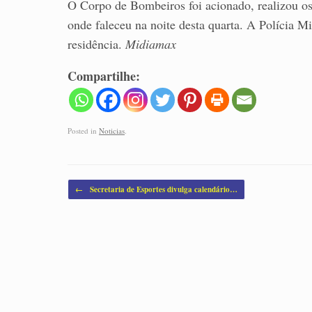
O Corpo de Bombeiros foi acionado, realizou o
onde faleceu na noite desta quarta. A Polícia Mi
residência.
Midiamax
Compartilhe:
Posted in
Noticias
.
Post navigation
←
Secretaria de Esportes divulga calendário…