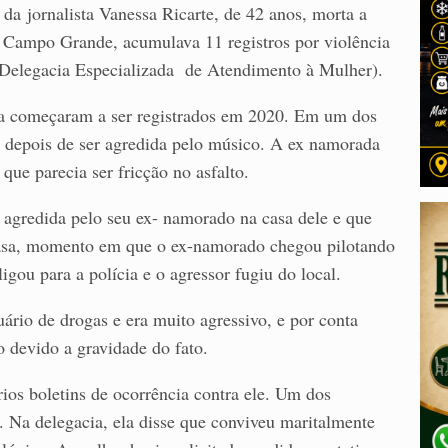
da jornalista Vanessa Ricarte, de 42 anos, morta a
m Campo Grande, acumulava 11 registros por violência
 (Delegacia Especializada de Atendimento à Mulher).
ica começaram a ser registrados em 2020. Em um dos
 depois de ser agredida pelo músico. A ex namorada
que parecia ser fricção no asfalto.
i agredida pelo seu ex- namorado na casa dele e que
 casa, momento em que o ex-namorado chegou pilotando
igou para a polícia e o agressor fugiu do local.
ário de drogas e era muito agressivo, e por conta
o devido a gravidade do fato.
ios boletins de ocorrência contra ele. Um dos
l. Na delegacia, ela disse que conviveu maritalmente