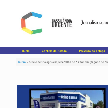
Skip
to
content
Início
Correio do Estado
Previsão do Tempo
Início
»
Mãe é detida após esquecer filha de 5 anos em ‘pagode de ru