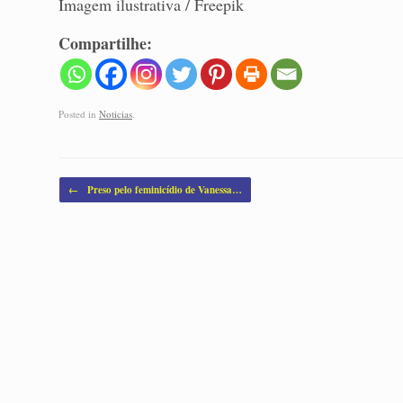
Imagem ilustrativa / Freepik
Compartilhe:
Posted in
Noticias
.
Post navigation
←
Preso pelo feminicídio de Vanessa…