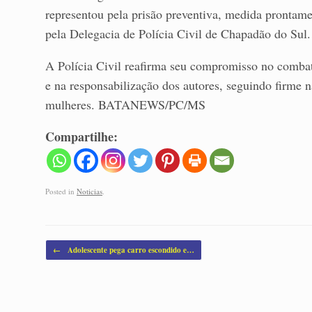
representou pela prisão preventiva, medida prontame
pela Delegacia de Polícia Civil de Chapadão do Sul.
A Polícia Civil reafirma seu compromisso no combat
e na responsabilização dos autores, seguindo firme n
mulheres. BATANEWS/PC/MS
Compartilhe:
Posted in
Noticias
.
Post navigation
←
Adolescente pega carro escondido e…