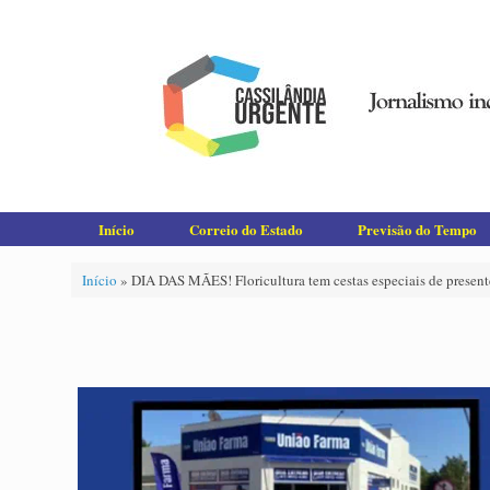
Skip
to
content
Início
Correio do Estado
Previsão do Tempo
Início
»
DIA DAS MÃES! Floricultura tem cestas especiais de present