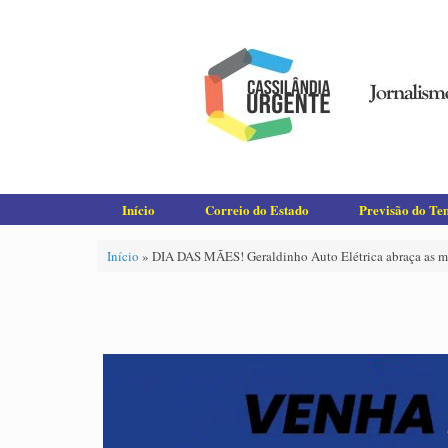
Skip
to
content
Início
Correio do Estado
Previsão do T
Início
»
DIA DAS MÃES! Geraldinho Auto Elétrica abraça as 