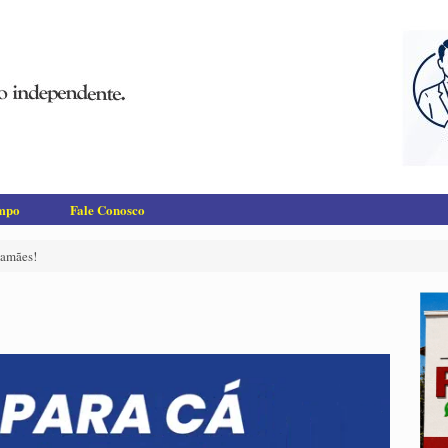
empo
Fale Conosco
mamães!