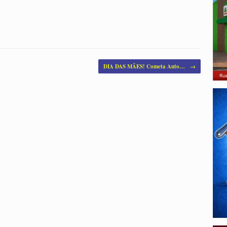
DIA DAS MÃES! Cometa Auto…
→