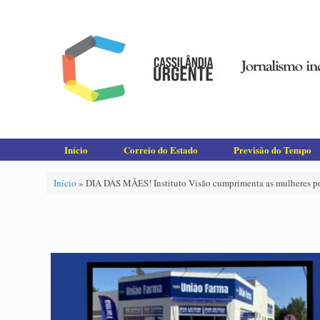
Skip
to
content
Início
Correio do Estado
Previsão do Tempo
Início
»
DIA DAS MÃES! Instituto Visão cumprimenta as mulheres por 