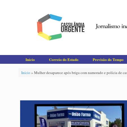
Skip
to
content
Início
Correio do Estado
Previsão do Tempo
Início
»
Mulher desaparece após briga com namorado e polícia de cassi