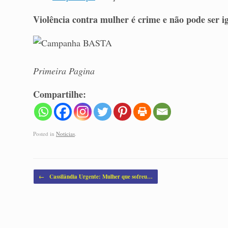
Violência contra mulher é crime e não pode ser i
Primeira Pagina
Compartilhe:
Posted in
Noticias
.
Post navigation
←
Cassilândia Urgente: Mulher que sofreu…