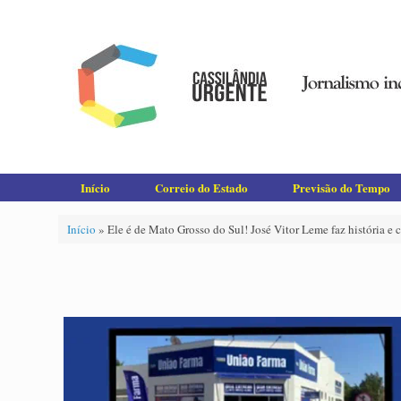
Skip
to
content
Início
Correio do Estado
Previsão do Tempo
Início
»
Ele é de Mato Grosso do Sul! José Vitor Leme faz história e