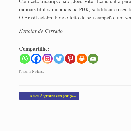
Com este tricampeonato, José Vitor Leme entra para 
ou mais títulos mundiais na PBR, solidificando seu 
O Brasil celebra hoje o feito de seu campeão, um ve
Notícias do Cerrado
Compartilhe:
Posted in
Noticias
.
Post navigation
←
Homem é agredido com pedaço…