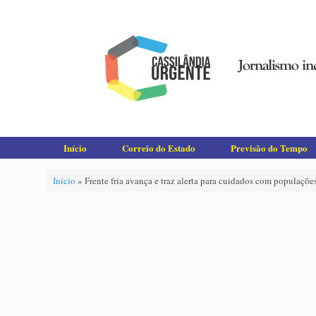
Skip
to
content
Início
Correio do Estado
Previsão do Tempo
Início
»
Frente fria avança e traz alerta para cuidados com populaçõ