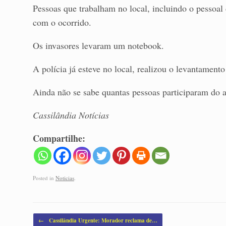
Pessoas que trabalham no local, incluindo o pessoal
com o ocorrido.
Os invasores levaram um notebook.
A polícia já esteve no local, realizou o levantamento
Ainda não se sabe quantas pessoas participaram do
Cassilândia Notícias
Compartilhe:
Posted in
Noticias
.
Post navigation
←
Cassilândia Urgente: Morador reclama de…