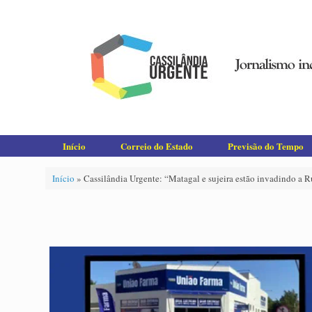
Skip
to
content
Início
Correio do Estado
Previsão do Tempo
Início
»
Cassilândia Urgente: “Matagal e sujeira estão invadindo a