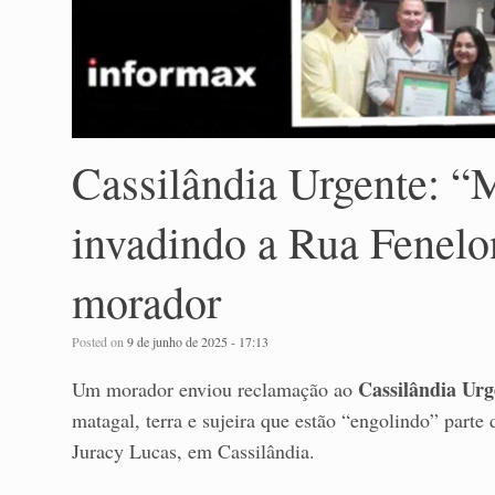
Cassilândia Urgente: “M
invadindo a Rua Fenel
morador
Posted on
9 de junho de 2025 - 17:13
Cassilândia Urg
Um morador enviou reclamação ao
matagal, terra e sujeira que estão “engolindo” part
Juracy Lucas, em Cassilândia.