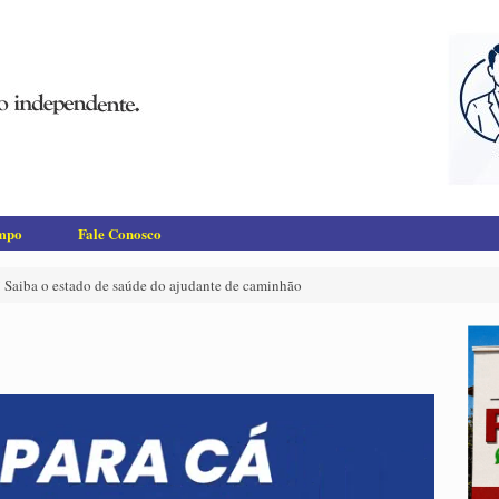
empo
Fale Conosco
! Saiba o estado de saúde do ajudante de caminhão