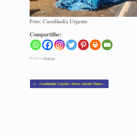
Foto: Cassilândia Urgente
Compartilhe:
Posted in
Noticias
.
Post navigation
←
Cassilândia Urgente: Morre Alzenir Nunes…