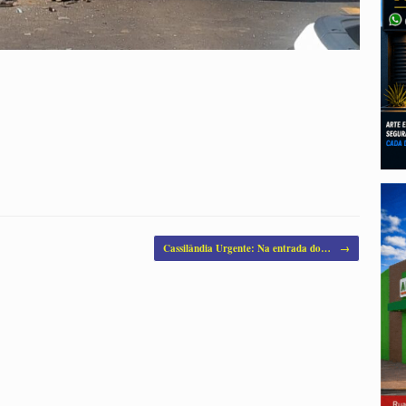
Cassilândia Urgente: Na entrada do…
→