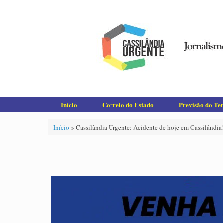
Skip
to
content
Início
Correio do Estado
Previsão do T
Início
»
Cassilândia Urgente: Acidente de hoje em Cassilândia