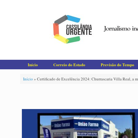
Skip
to
content
Início
Correio do Estado
Previsão do Tempo
Início
»
Certificado de Excelência 2024: Churrascaria Villa Real, a 