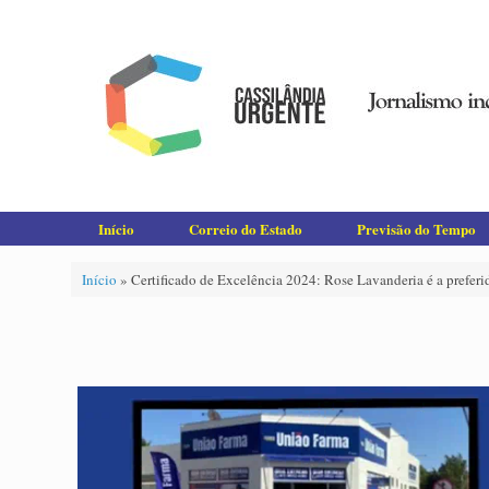
Skip
to
content
Início
Correio do Estado
Previsão do Tempo
Início
»
Certificado de Excelência 2024: Rose Lavanderia é a preferi