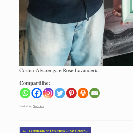
Corino Alvarenga e Rose Lavanderia
Compartilhe:
Posted in
Noticias
.
Post navigation
←
Certificado de Excelência 2024: Center…