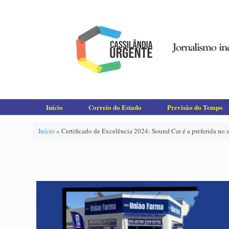
Skip
to
content
Início
Correio do Estado
Previsão do Tempo
Início
»
Certificado de Excelência 2024: Sound Car é a preferida no s