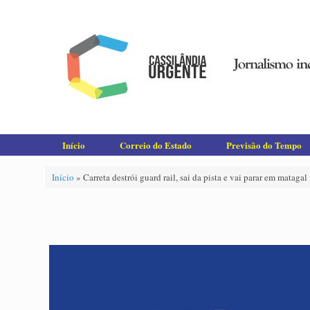
Skip
to
content
Início
Correio do Estado
Previsão do Tempo
Início
»
Carreta destrói guard rail, sai da pista e vai parar em matag