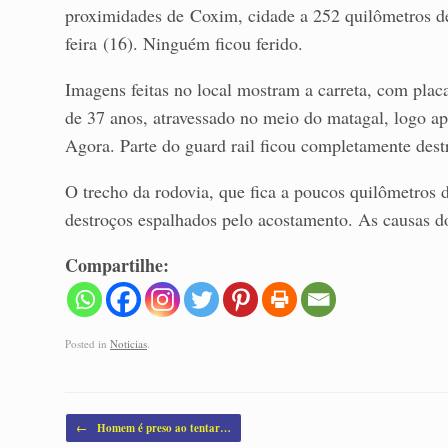
proximidades de Coxim, cidade a 252 quilômetros 
feira (16). Ninguém ficou ferido.
Imagens feitas no local mostram a carreta, com plac
de 37 anos, atravessado no meio do matagal, logo ap
Agora. Parte do guard rail ficou completamente des
O trecho da rodovia, que fica a poucos quilômetros
destroços espalhados pelo acostamento. As causas d
Compartilhe:
Posted in
Noticias
.
Post navigation
←
Homem é preso ao tentar…