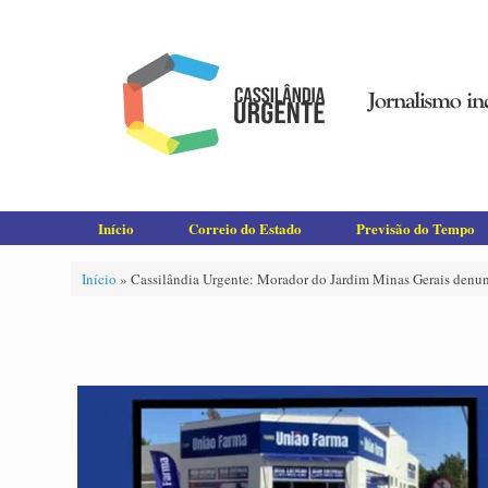
Skip
to
content
Início
Correio do Estado
Previsão do Tempo
Início
»
Cassilândia Urgente: Morador do Jardim Minas Gerais denunc