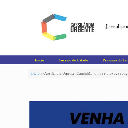
Skip
to
content
Início
Correio do Estado
Previsão do T
Início
»
Cassilândia Urgente: Caminhão tomba e provoca conge