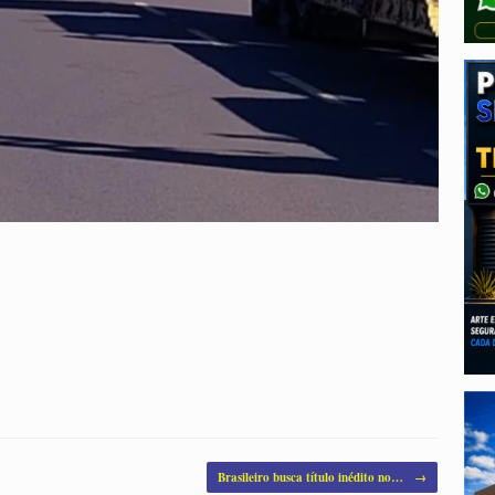
Brasileiro busca título inédito no…
→