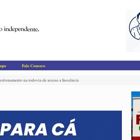
empo
Fale Conosco
stionamento na rodovia de acesso a Inocência