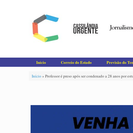
Skip
to
content
Início
Correio do Estado
Previsão do T
Início
»
Professor é preso após ser condenado a 28 anos por est