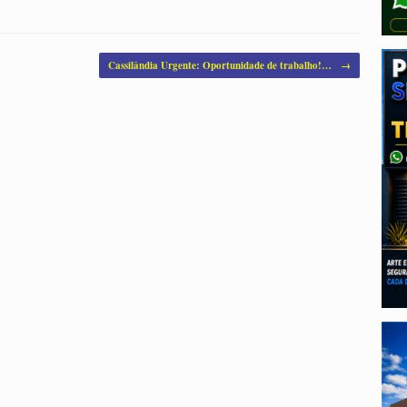
Cassilândia Urgente: Oportunidade de trabalho!…
→