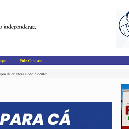
empo
Fale Conosco
upro de crianças e adolescentes