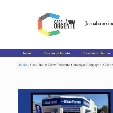
Skip
to
content
Início
Correio do Estado
Previsão do Tempo
Início
»
Cassilândia: Morre Terezinha Conceição Campagnolo Matto