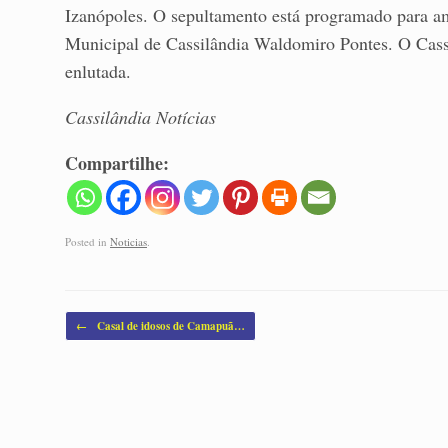
Izanópoles. O sepultamento está programado para am
Municipal de Cassilândia Waldomiro Pontes. O Cassi
enlutada.
Cassilândia Notícias
Compartilhe:
Posted in
Noticias
.
Post navigation
←
Casal de idosos de Camapuã…