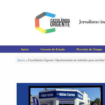
Skip
to
content
Início
Correio do Estado
Previsão do Tempo
Início
»
Cassilândia Urgente: Oportunidade de trabalho para auxilia