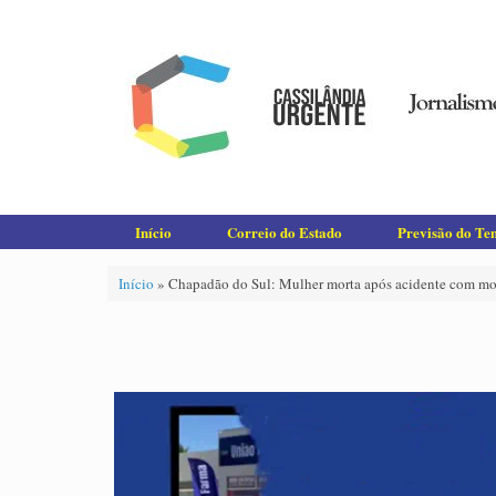
Skip
to
content
Início
Correio do Estado
Previsão do T
Início
»
Chapadão do Sul: Mulher morta após acidente com moto