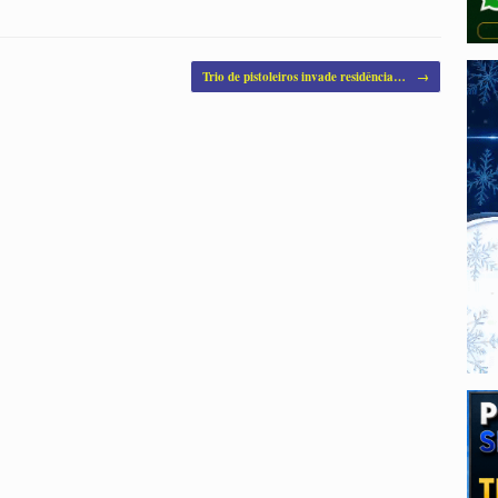
Trio de pistoleiros invade residência…
→