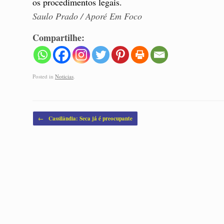
os procedimentos legais.
Saulo Prado / Aporé Em Foco
Compartilhe:
Posted in
Noticias
.
Post navigation
←
Cassilândia: Seca já é preocupante